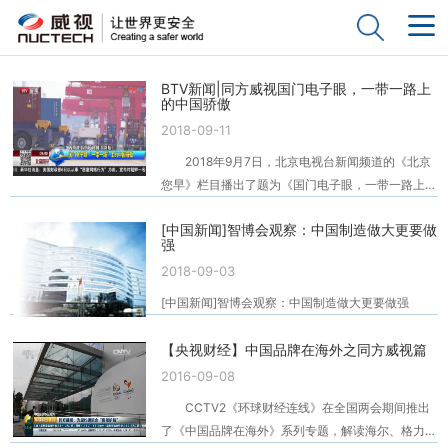
BTV新闻|同方威视国门电子眼，一带一路上
的中国骄傲
2018-09-11
2018年9月7日，北京电视台新闻频道的《北京
您早》栏目播出了题为《国门电子眼，一带一路上的
中国骄傲》的专题报道，通过讲述上海洋山深水港装
[中国新闻]智博会观察：中国制造做大更要做
备同方威视安检设备后，海关查验效率大幅度提升，
强
进出口贸易安全得到保障的相关情况，展现了中国高
2018-09-03
科技企业的实力，同时通过对同方威视守站工程师的
报道，展现了中国工程师“一个人守一座站，保一方
[中国新闻]智博会观察：中国制造做大更要做强
平安”，为国际贸易的安全奉献力量的风采。 今
年已是天涯共此时——“一带一路”大型新闻行动的第
【央视财经】中国品牌在海外之同方威视篇
三季，由国务院国资委新闻中心和北京广播电视台联
2016-09-08
合启动，主要聚焦“一带一路”倡议在中国国内落地的
CCTV2《环球财经连线》在全国两会期间推出
情况，充分展示五年来“一带一路”建设各方面工作取
了《中国品牌在海外》系列专题，解读海尔、格力、
得的显著成效。此次新闻行动由西北线、东南线四组