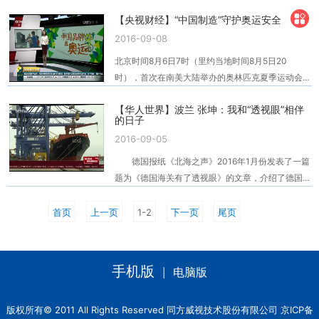
比亚迪、三一重工等知名中国企业的海外发展之路。
团队组成，他们驾车跨越26个省份、29座城市，对
【央视财经】“中国制造”守护奥运安全
2016年3月11日推出了《同方威视产品覆盖五大洲
包括46家国企、近50个项目在内的“一带一路”建设
140多个国家和地区》的专题报道，介绍了同方威视
2016-09-08
相关项目进行“跨区域行进式”采访报道。集中展现十
的整体技术实力、同方威视成为里约奥运会安检设备
八大以来、特别是五年来国有企业为“一带一路”建设
北京时间8月6日7时（里约当地时间8月5日20
供应商、同方威视巴西公司的相关情况、在巴西的经
作出的突出贡献、建设中取得的巨大成就，反映新时
时），首次在南美大陆举办的奥林匹克夏季运动会在
营业绩以及同方威视的本土化经营方式。 随着
代国有企业改革发展党建取得的累累硕果和崭新的精
巴西里约热内卢正式拉开大幕，马拉卡纳体育场在这
高新技术产业的发展，中国高端的科技产品在国际上
神风貌。
【华人世界】波兰 张坤：我和“透视眼”相伴
一刻成为了欢乐的海洋，第31届夏季奥林匹克运动
的影响力日益增加，中国的自主品牌逐渐为全球所熟
的日子
会开幕式在这里隆重上演。206个国家和地区代表团
悉。 作为世界上最大的安检系统专业供应商之
2016-09-05
以及首次亮相奥运会的难民代表团、约74000名现
一，同方威视已经向五大洲140多个国家和地区提供
场观众与全球数十亿通过屏幕关注的观众共同见证了
德国报纸《北海之声》2016年1月份发表了一篇
了具有自主知识产权的高科技安检产品，在全球安检
这一盛事。 尽管本届里约奥运会是在和中国相
题为《德国海关有了透视眼》的文章，介绍了德国不
市场上占据重要地位。 在2016年将要举办的里
距一万多公里的巴西里约热内卢举办，但是很多中国
莱梅港启用了一台新的车载式集装箱/车辆检查系
约奥运会上，同方威视的安检设备将会成为保障奥运
人到里约去并不会感到陌生，从机场里的广告牌，到
统，具备较高的扫描技术，每天可以扫描480个以上
首页
上一页
1-2
下一页
尾页
会安全的第一道屏障。 中国企业走出去之路充
里约海滩，再到奥运场馆都有非常多的中国元
的集装箱，海关的工作人员可以根据扫描图像的不同
满挑战。同方威视董事长兼总裁陈志强在接受采访时
素。 本届奥运会开幕式是在巴西里约的马拉卡
颜色和形状来分辨集装箱里是否藏有违禁物，大大提
指出，“要坚持敢于在国际舞台竞争中争取中国企业
纳球场，这里安装了80多台安检设备来保障开幕式
高了查验效率。 德国报纸《北海之声》发表题为
的话语权，要积极去制定国际标准。” 中国企业
手机版
电脑版
|
以及未来赛事的安全，而值得一提的是所有设备全部
《德国海关有了透视眼》的文章 德国不莱梅港
走出去，任重而道远。
来自“中国制造”。 据同方威视巴西公司总经理陈
的扫描设备来自于同方威视华沙公司。这篇文章让更
雍建介绍，在里约奥运会开幕式马拉卡纳场馆同方威
多的人开始关注同方威视，了解同方威视。前不久，
版权所有© 2011 All Rights Reserved 同方威视技术股份有限公司 京ICP备