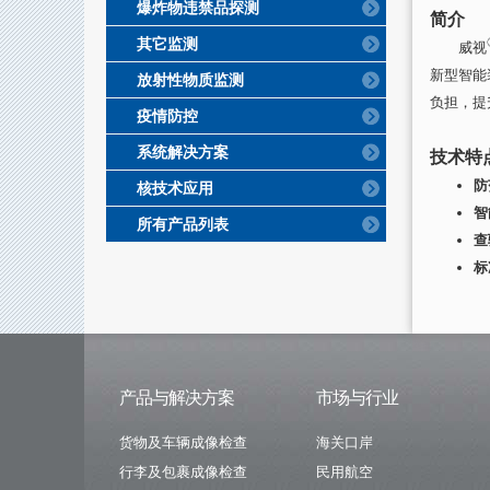
爆炸物违禁品探测
简介
其它监测
威视
新型智能
放射性物质监测
负担，提
疫情防控
系统解决方案
技术特
防
核技术应用
智
所有产品列表
查
标
产品与解决方案
市场与行业
货物及车辆成像检查
海关口岸
行李及包裹成像检查
民用航空