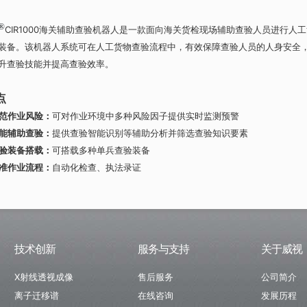
®
CIR1000海关辅助查验机器人是一款面向海关货检现场辅助查验人员进行人
装备。该机器人系统可在人工货物查验流程中，有效保障查验人员的人身安全
升查验技能并提高查验效率。
点
范作业风险：
可对作业环境中多种风险因子提供实时监测预警
能辅助查验：
提供查验智能识别等辅助分析并筛选查验知识要素
验装备搭载：
可搭载多种单兵查验装备
准作业流程：
自动化检查、执法录证
技术创新
服务与支持
关于威视
X射线透视成像
售后服务
公司简介
离子迁移谱
在线咨询
发展历程