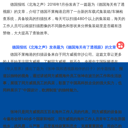
德国报纸《北海之声》2016年1月份发表了一篇题为《德国海关有了透
视眼》的文章，介绍了德国不莱梅港启用了一台新的车载式集装箱/车辆检
查系统，具备较高的扫描技术，每天可以扫描480个以上的集装箱，海关的
工作人员可以根据扫描图像的不同颜色和形状来分辨集装箱里是否藏有违
禁物，大大提高了查验效率。
德国报纸《北海之声》发表题为《德国海关有了透视眼》的文章
德国不莱梅港的扫描设备来自于同方威视华沙公司。这篇文章让更多
的人开始关注同方威视，了解同方威视。前不久，央视中文国际频道在
《华人世界》播出了题为《张坤·我和透视眼相伴的日子》的专题报道。
报
道以独特的视角，通过讲述同方威视海外员工张坤在波兰的工作和生活故
事，展现了同方威视员工的风采，彰显了中国高科技企业的强大实力，也
同样展示了“中国设计，欧洲制造”的独特魅力。
张坤只是同方威视四五百名海外工作人员的代表。同方威视的设备如
今遍布全球140多个国家和地区，同方威视的海外工作人员常年工作在异国
他乡，战风霜，斗严寒，忍受孤独寂寞和思念，克服重重困难，用自己的