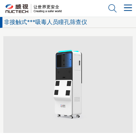
非接触式***吸毒人员瞳孔筛查仪