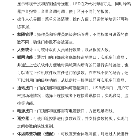
显示环境干扰和探测信号强度，LED在2米外清晰可见。同时蜂鸣
器声音报警，音量音调可调，便于区分不同门的报警。
操作人机界面：菜单分类清晰，操作方便，只需简单培训即可熟
练掌握。
权限管理：
操作员和管理员两级密码管理，不同权限可设置的参
数不同，确保门参数不会被篡改。
人数统计：
可统计双向人员通行数量，以及报警人数。
联网功能：
通过门的顶部或者底部预留的网口，实现多门联网，
并通过上位机软件方便地对局域网内所有的门进行实时监控，也
可以通过上位机软件设置任意门的参数。在布线不便的场合，还
可以利用门的级联功能，从机房拉一根网线即可实现多门联网。
通讯接口：
门的顶部和底部均可选配网口、USB或串口，用户可
根据场地情况，选择上连接或者下连接通讯接口，实现联网、监
控等功能。
电源接口：
门顶部和底部都有电源接口，方便现场布线。
遥控器：
可使用遥控器进行参数设置，并支持参数拷贝，实现门
之间参数的快速复制。
体温筛查功能（选配）：
可设置安全体温阈值，对通过人员进行