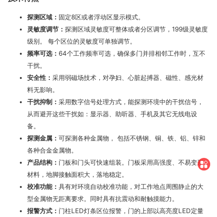
探测区域：
固定8区或者浮动区显示模式。
灵敏度调节：
探测区域灵敏度可整体或者分区调节，199级灵敏度
级别。 每个区位的灵敏度可单独调节。
频率可选：
64个工作频率可选，确保多门并排相邻工作时，互不
干扰。
安全性：
采用弱磁场技术，对孕妇、心脏起搏器、磁性、感光材
料无影响。
干扰抑制：
采用数字信号处理方式，能探测环境中的干扰信号，
从而避开这些干扰如：显示器、助听器、手机及其它无线电设
备。
探测金属：
可探测各种金属物， 包括不锈钢、铜、铁、铝、锌和
各种合金金属物。
产品结构：
门板和门头可快速组装。门板采用高强度、不易变形
材料，地脚接触面积大，落地稳定。
校准功能：
具有对环境自动校准功能，对工作地点周围静止的大
型金属物无距离要求。同时具有抗震动和耐触摸能力。
报警方式：
门柱LED灯条区位报警，门的上部以高亮度LED定量