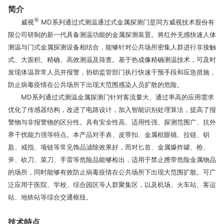
简介
®
威视
MD系列通过式测温通过式金属探测门是同方威视技术股份有
限公司研制的新一代具备测温功能的金属探测装置。将红外无感快速人体
测温与门式金属探测设备相结合，能够针对公共场所密集人群进行非接触
式、大面积、精确、高效测温及筛查。基于热成像精确测温技术，可及时
发现体温异常人员并报警，协助监管部门执行快速干预手段和应急措施，
防止病毒疫情在公共场所下出现大范围感染人员扩散的危险。
MD系列通过式测温金属探测门针对客流量大、通过率高的应用需求
优化了传感器结构，改进了电路设计，加入智能识别处理算法，提高了报
警物与非报警物的区分性。具有安全性高、适用性强、探测范围广、抗外
界干扰能力强等特点。本产品对手表、皮带扣、金属框眼镜、拉链、钥
匙、戒指、项链等常见饰品滤除效果好，而对匕首、金属爆炸罐、枪、
斧、砍刀、菜刀、手雷等危险品能够检出，适用于禁止携带危险金属物品
的场所，同时能够有效防止病毒疫情在公共场所下出现大范围扩散。可广
泛应用于医院、学校、综合园区等人群聚集区，以及机场、火车站、客运
站、地铁站等综合交通枢纽。
技术特点