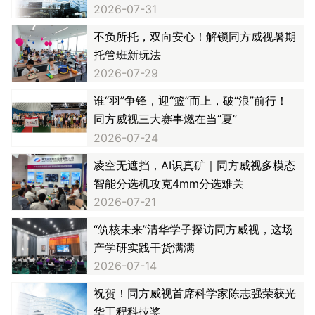
2026-07-31
不负所托，双向安心！解锁同方威视暑期
托管班新玩法
2026-07-29
谁“羽”争锋，迎“篮”而上，破“浪”前行！
同方威视三大赛事燃在当“夏”
2026-07-24
凌空无遮挡，AI识真矿｜同方威视多模态
智能分选机攻克4mm分选难关
2026-07-21
“筑核未来”清华学子探访同方威视，这场
产学研实践干货满满
2026-07-14
祝贺！同方威视首席科学家陈志强荣获光
华工程科技奖