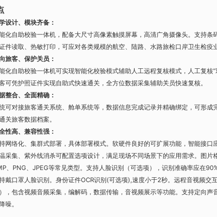
点
学设计、模块齐备：
能化自助校验一体机，配备大尺寸高像素触摸屏幕，高清广角摄像头。支持条
证件读取、热敏打印，可应对各类规模的航空、陆路、水路旅检口岸卫生检疫
向旅客、保护关员：
能化自助校验一体机可实现智能化校验模式辅助人工远程复核模式，人工复核“
客可凭护照证件实现自助式快速通关，全方位数据采集辅助关员快速复核。
据整合、全面精确：
统可对接旅客通关系统、舱单系统等，数据信息完成记录并精确绑定，可形成
通关旅客数据档案。
全性高、兼容性强：
持网络化、集群式部署，具体部署模式。软硬件良好的可扩展功能，智能接口
温采集、紫外线消杀可配置选项设计，满足现场不同场景下的应用需求。图片
MP、PNG、JPEG等常见类型。支持人脸识别（可选项），识别准确率应在90
持戴口罩人脸识别。身份证件OCR识别(可选项),速度小于2秒。远程音视频交
），包含视频音频采集，编解码，数据传输，音视频展示等功能。支持定向声
降噪。