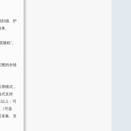
码扫描、护
业务。
双随机”。
完整的全链
应用模式，
格式支持
%以上；可
互（可选
音采集、支