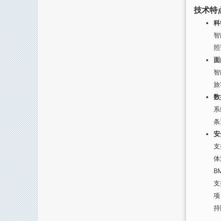
技术特
科
智
照
面
智
旅
数
系
条
安
支
体
B
支
项
持