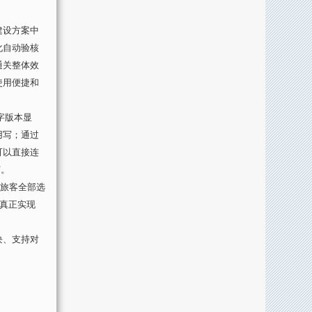
建设方案中
化自动验核
通关整体效
使用便捷和
字版本显
用写；通过
可以直接连
”。
旅客全部选
真正实现
块、支持对