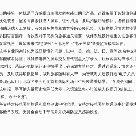
核验一体机是同方威视自主研发的智能自助化产品。该设备属于智慧旅检
技化装备，配备高像素触摸大屏幕、证件扫描、条码扫描功能模块，搭载智能
辅助远端人工复核，有效减免关员和旅客接触染疫风险，大幅度提升旅客检疫
多国语言翻译，有效应对不同身份旅客通关需要，软件系统设计着重关注旅客
双重视角，展望未来“智慧旅检”应用场景下“电子关员”通关监管模式延伸。
专业问询转化为浅显易懂的问题，以中、英、德、法、日、意等20余种文
客能够看得懂；以触摸选择的屏幕交互替代键盘文字录入，让旅客填写申报不
据对比，系统还能提示纠正申报手误，确保旅客填得对。通过该系统，旅客还
员，及时获得填报指导，做到旅客随时有人帮，为智慧海关建设打造“电子关员
已应用于北京冬奥会期间首都国际机场卫生检疫通关场景。 “冬奥会期间，
统申报，手写输入量历史性降低为零，入境通道每小时验放人数提升3倍以上，
轻松、通关快捷”。
持对接总署新旅通互联网健康申报管理、支持对接总署新旅通卫生处置模
客舱单系统。支持全自动手部消杀系统与防交叉感染设备。