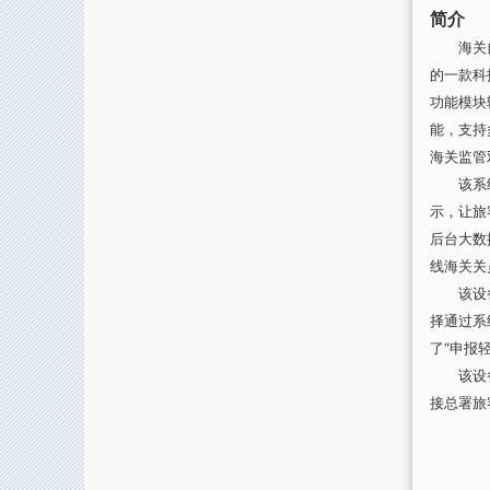
简介
海关自助
的一款科
功能模块
能，支持
海关监管
该系统将
示，让旅
后台大数
线海关关
该设备现
择通过系
了“申报
该设备支
接总署旅