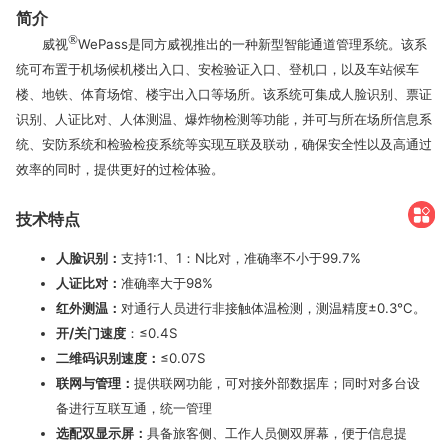
简介
®
威视
WePass是同方威视推出的一种新型智能通道管理系统。该系
统可布置于机场候机楼出入口、安检验证入口、登机口，以及车站候车
楼、地铁、体育场馆、楼宇出入口等场所。该系统可集成人脸识别、票证
识别、人证比对、人体测温、爆炸物检测等功能，并可与所在场所信息系
统、安防系统和检验检疫系统等实现互联及联动，确保安全性以及高通过
效率的同时，提供更好的过检体验。
技术特点
人脸识别：
支持1:1、1：N比对，准确率不小于99.7%
人证比对：
准确率大于98%
红外测温：
对通行人员进行非接触体温检测，测温精度±0.3℃。
开/关门速度
：≤0.4S
二维码识别速度：
≤0.07S
联网与管理：
提供联网功能，可对接外部数据库；同时对多台设
备进行互联互通，统一管理
选配双显示屏：
具备旅客侧、工作人员侧双屏幕，便于信息提