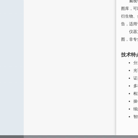
威视®I
图库，可
衍生物、
告，适用
仪器方便
图，非专
技术特
分
光
证
多
检
操
续
智