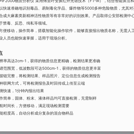
F2000物质分析仪 采用傅里叶变换红外光谱技术（FT-IR），结合智能算法
以快速准确地识别毒品、易制毒化学品、爆炸物等5000多种危险物质，尤其对
合成大麻素类新精神活性物质等有非常好的识别效果。产品取得公安部检测中
于禁毒、反恐、缉私等领域。
移动，操作简单，搭载智能化操作软件，能够直接报出物质名称，无需人
业人员也能快速掌握，适用于现场分析。
点
辨率高达2cm-1，获得的物质信息更精确，检测结果更准确
谱范围宽，低波数段可达500cm-1，获得的物质信息更丰富
据链完整，将检测结果、样品照片、定位信息生成检测报告
种联网方式，可将检测报告及时回传或上传至云端
测快速，1分钟内报出结果
作简单，固体、粉末、液体样品均可直接检测，无需制样
航时间长，方便移动，满足现场检测需要
能程度高，自动分析成分复杂的混合物样品