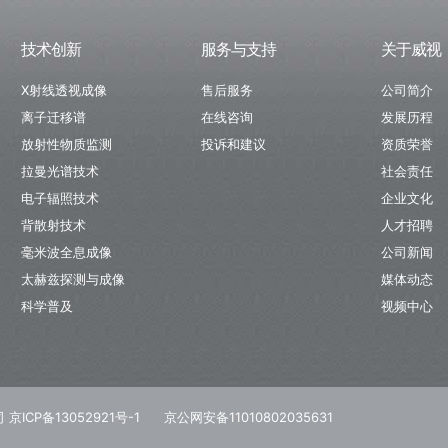
技术创新
服务与支持
关于威视
X射线透视成像
售后服务
公司简介
离子迁移谱
在线咨询
发展历程
放射性物质监测
投诉和建议
资质荣誉
拉曼光谱技术
社会责任
电子辐照技术
企业文化
背散射技术
人才招聘
毫米波全息成像
公司新闻
太赫兹探测与成像
媒体动态
科学普及
视频中心
 京ICP备13052921号-1
京公网安备11010802035631