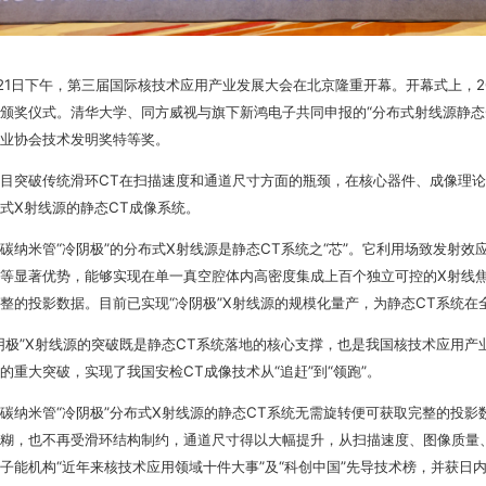
21日下午，第三届国际核技术应用产业发展大会在北京隆重开幕。开幕式上，2
颁奖仪式。清华大学、同方威视与旗下新鸿电子共同申报的“分布式射线源静态C
业协会技术发明奖特等奖。
目突破传统滑环CT在扫描速度和通道尺寸方面的瓶颈，在核心器件、成像理
式X射线源的静态CT成像系统。
碳纳米管“冷阴极”的分布式X射线源是静态CT系统之“芯”。它利用场致发射
等显著优势，能够实现在单一真空腔体内高密度集成上百个独立可控的X射线
整的投影数据。目前已实现“冷阴极”X射线源的规模化量产，为静态CT系统
阴极”X射线源的突破既是静态CT系统落地的核心支撑，也是我国核技术应用产
的重大突破，实现了我国安检CT成像技术从“追赶”到“领跑”。
碳纳米管“冷阴极”分布式X射线源的静态CT系统无需旋转便可获取完整的投影
糊，也不再受滑环结构制约，通道尺寸得以大幅提升，从扫描速度、图像质量
子能机构“近年来核技术应用领域十件大事”及“科创中国”先导技术榜，并获日