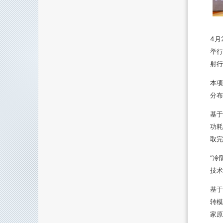
4月
举行
射行
本项
分布
基于
功耗
取完
“冷
技术
基于
转模
家原