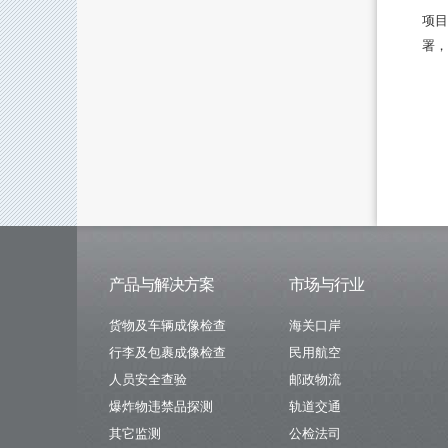
项目
署，
产品与解决方案
市场与行业
货物及车辆成像检查
海关口岸
行李及包裹成像检查
民用航空
人员安全查验
邮政物流
爆炸物违禁品探测
轨道交通
其它监测
公检法司