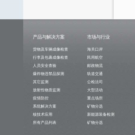
产品与解决方案
市场与行业
货物及车辆成像检查
海关口岸
行李及包裹成像检查
民用航空
人员安全查验
邮政物流
爆炸物违禁品探测
轨道交通
其它监测
公检法司
放射性物质监测
大型活动
疫情防控
重点场所
系统解决方案
矿物分选
核技术应用
新能源装备检测
所有产品列表
矿物分选