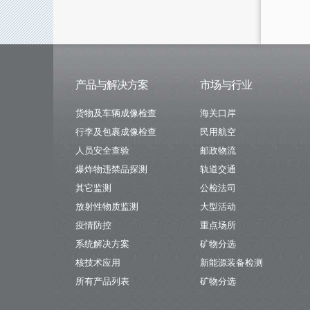
产品与解决方案
市场与行业
货物及车辆成像检查
海关口岸
行李及包裹成像检查
民用航空
人员安全查验
邮政物流
爆炸物违禁品探测
轨道交通
其它监测
公检法司
放射性物质监测
大型活动
疫情防控
重点场所
系统解决方案
矿物分选
核技术应用
新能源装备检测
所有产品列表
矿物分选