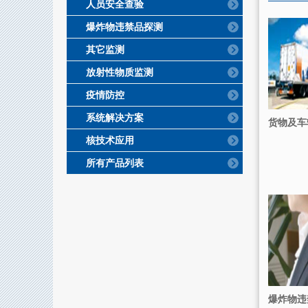
人员安全查验
爆炸物违禁品探测
其它监测
放射性物质监测
疫情防控
系统解决方案
货物及车
核技术应用
所有产品列表
爆炸物违