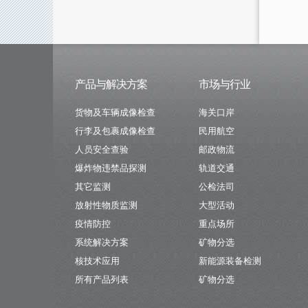
产品与解决方案
市场与行业
货物及车辆成像检查
海关口岸
行李及包裹成像检查
民用航空
人员安全查验
邮政物流
爆炸物违禁品探测
轨道交通
其它监测
公检法司
放射性物质监测
大型活动
疫情防控
重点场所
系统解决方案
矿物分选
核技术应用
新能源装备检测
所有产品列表
矿物分选