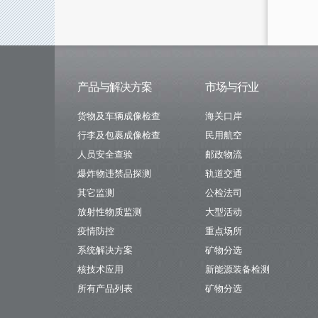
产品与解决方案
市场与行业
货物及车辆成像检查
海关口岸
行李及包裹成像检查
民用航空
人员安全查验
邮政物流
爆炸物违禁品探测
轨道交通
其它监测
公检法司
放射性物质监测
大型活动
疫情防控
重点场所
系统解决方案
矿物分选
核技术应用
新能源装备检测
所有产品列表
矿物分选