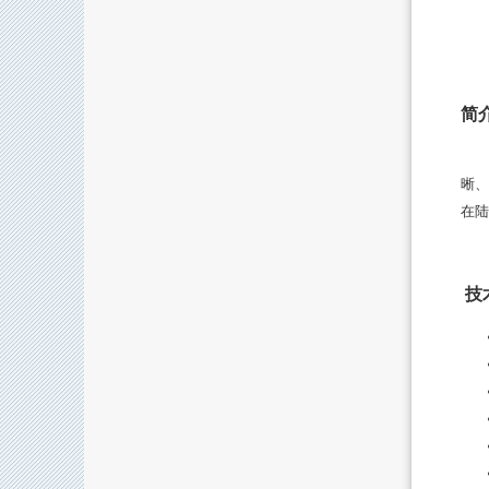
简
威视
晰、
在陆
技